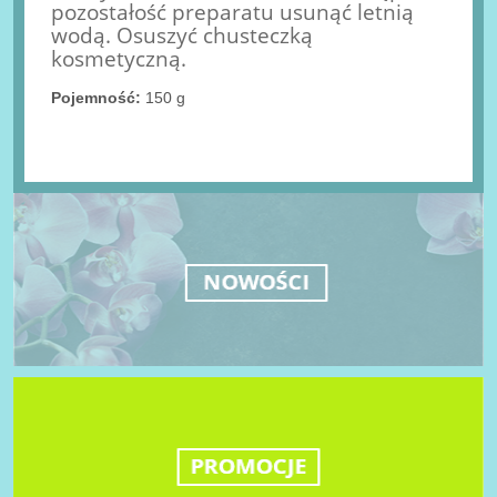
pozostałość preparatu usunąć letnią
wodą. Osuszyć chusteczką
kosmetyczną.
Pojemność:
150 g