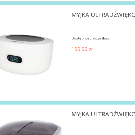
MYJKA ULTRADŹWIĘKOW
Dostępność:
duża ilość
199,99 zł
MYJKA ULTRADŹWIĘKOW