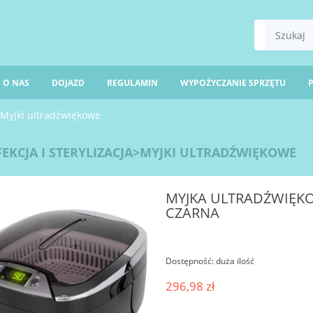
O NAS
DOJAZD
REGULAMIN
WYPOŻYCZANIE SPRZĘTU
a>Myjki ultradźwiękowe
EKCJA I STERYLIZACJA>MYJKI ULTRADŹWIĘKOWE
MYJKA ULTRADŹWIĘKOW
CZARNA
Dostępność:
duża ilość
296,98 zł