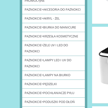
PROMOCYJNE
PAZNOKCIE>AKCESORIA DO PAZNOKCI
PAZNOKCIE>AKRYL - ŻEL
PAZNOKCIE>BIURKA DO MANICURE
PAZNOKCIE>KRZESŁA KOSMETYCZNE
PAZNOKCIE>ŻELE UV I LED DO
PAZNOKCI
PAZNOKCIE>LAMPY LED I UV DO
PAZNOKCI
PAZNOKCIE>LAMPY NA BIURKO
PAZNOKCIE>PĘDZELKI
PAZNOKCIE>POCHŁANIACZE PYŁU
PAZNOKCIE>PODUSZKI POD DŁOŃ