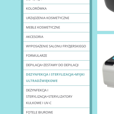
KOLORÓWKA
URZĄDZENIA KOSMETYCZNE
MEBLE KOSMETYCZNE
AKCESORIA
WYPOSAŻENIE SALONU FRYZJERSKIEGO
FORMULARZE
DEPILACJA>ZESTAWY DO DEPILACJI
DEZYNFEKCJA I STERYLIZACJA>MYJKI
ULTRADŹWIĘKOWE
DEZYNFEKCJA I
STERYLIZACJA>STERYLIZATORY
KULKOWE I UV-C
FOTELE BIUROWE