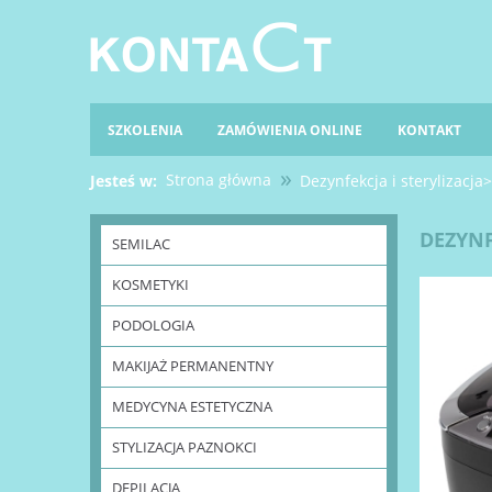
SZKOLENIA
ZAMÓWIENIA ONLINE
KONTAKT
»
Strona główna
Jesteś w:
Dezynfekcja i sterylizacj
DEZYNF
SEMILAC
KOSMETYKI
PODOLOGIA
MAKIJAŻ PERMANENTNY
MEDYCYNA ESTETYCZNA
STYLIZACJA PAZNOKCI
DEPILACJA