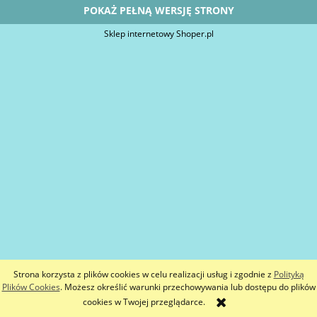
POKAŻ PEŁNĄ WERSJĘ STRONY
Sklep internetowy Shoper.pl
Strona korzysta z plików cookies w celu realizacji usług i zgodnie z
Polityką
Plików Cookies
. Możesz określić warunki przechowywania lub dostępu do plików
cookies w Twojej przeglądarce.