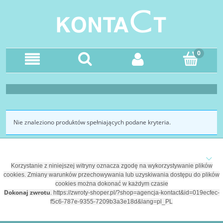
Nie znaleziono produktów spełniających podane kryteria.
Korzystanie z niniejszej witryny oznacza zgodę na wykorzystywanie plików
cookies. Zmiany warunków przechowywania lub uzyskiwania dostępu do plików
cookies można dokonać w każdym czasie
Dokonaj zwrotu
.
https://zwroty-shoper.pl/?shop=agencja-kontact&id=019ecfec-
f5c6-787e-9355-7209b3a3e18d&lang=pl_PL