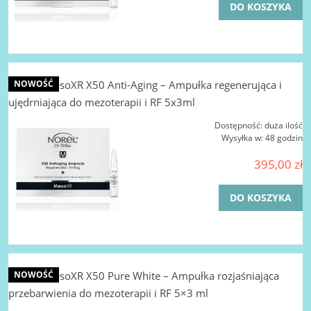
DO KOSZYKA
NOREL MesoXR X50 Anti-Aging – Ampułka regenerująca i
NOWOŚĆ
ujędrniająca do mezoterapii i RF 5x3ml
Dostępność:
duża ilość
Wysyłka w:
48 godzin
395,00 zł
DO KOSZYKA
NOREL MesoXR X50 Pure White – Ampułka rozjaśniająca
NOWOŚĆ
przebarwienia do mezoterapii i RF 5×3 ml