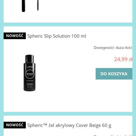
LA FEMME Spheric Slip Solution 100 ml
NOWOŚĆ
Dostępność:
duża ilość
24,99 zł
DO KOSZYKA
LA FEMME Spheric™ żel akrylowy Cover Beige 60 g
NOWOŚĆ