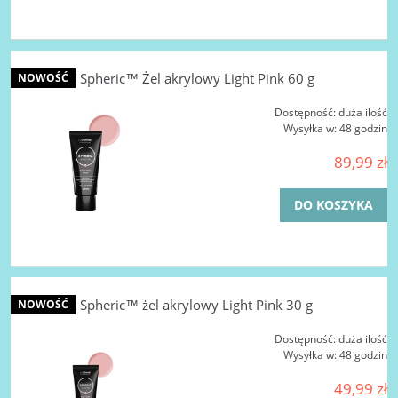
LA FEMME Spheric™ Żel akrylowy Light Pink 60 g
NOWOŚĆ
Dostępność:
duża ilość
Wysyłka w:
48 godzin
89,99 zł
DO KOSZYKA
LA FEMME Spheric™ żel akrylowy Light Pink 30 g
NOWOŚĆ
Dostępność:
duża ilość
Wysyłka w:
48 godzin
49,99 zł