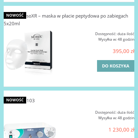
NOREL MesoXR – maska w płacie peptydowa po zabiegach
NOWOŚĆ
5x20ml
Dostępność:
duża ilość
Wysyłka w:
48 godzin
395,00 zł
DO KOSZYKA
Epilator EP103
NOWOŚĆ
Dostępność:
duża ilość
Wysyłka w:
48 godzin
1 230,00 zł