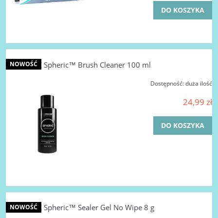
DO KOSZYKA
LA FEMME Spheric™ Brush Cleaner 100 ml
NOWOŚĆ
Dostępność:
duża ilość
24,99 zł
DO KOSZYKA
LA FEMME Spheric™ Sealer Gel No Wipe 8 g
NOWOŚĆ