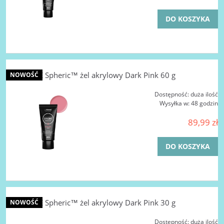
DO KOSZYKA
LA FEMME Spheric™ żel akrylowy Dark Pink 60 g
NOWOŚĆ
Dostępność:
duża ilość
Wysyłka w:
48 godzin
89,99 zł
DO KOSZYKA
LA FEMME Spheric™ żel akrylowy Dark Pink 30 g
NOWOŚĆ
Dostępność:
duża ilość