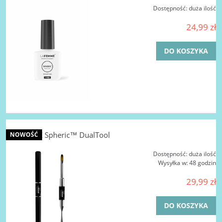
Dostępność:
duża ilość
24,99 zł
DO KOSZYKA
LA FEMME Spheric™ DualTool
NOWOŚĆ
Dostępność:
duża ilość
Wysyłka w:
48 godzin
29,99 zł
DO KOSZYKA