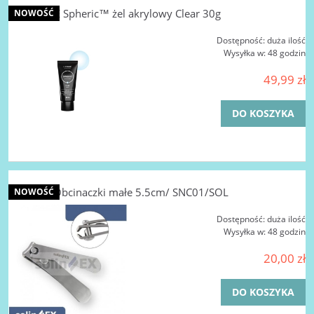
LA FEMME Spheric™ żel akrylowy Clear 30g
NOWOŚĆ
Dostępność:
duża ilość
Wysyłka w:
48 godzin
49,99 zł
DO KOSZYKA
SOLINEX Obcinaczki małe 5.5cm/ SNC01/SOL
NOWOŚĆ
Dostępność:
duża ilość
Wysyłka w:
48 godzin
20,00 zł
DO KOSZYKA