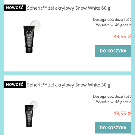
LA FEMME Spheric™ żel akrylowy Snow White 60 g
NOWOŚĆ
Dostępność:
duża ilość
Wysyłka w:
48 godzin
89,99 zł
DO KOSZYKA
LA FEMME Spheric™ żel akrylowy Snow White 30 g
NOWOŚĆ
Dostępność:
duża ilość
Wysyłka w:
48 godzin
49,99 zł
DO KOSZYKA