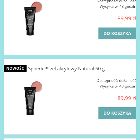
Dostępność:
duża ilość
Wysyłka w:
48 godzin
89,99 zł
DO KOSZYKA
LA FEMME Spheric™ żel akrylowy Natural 60 g
NOWOŚĆ
Dostępność:
duża ilość
Wysyłka w:
48 godzin
89,99 zł
DO KOSZYKA