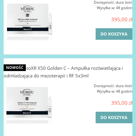
Dostępność:
duża ilość
Wysyłka w:
48 godzin
395,00 zł
DO KOSZYKA
NOREL MesoXR X50 Golden C – Ampułka rozświetlająca i
NOWOŚĆ
odmładzająca do mezoterapii i RF 5x3ml
Dostępność:
duża ilość
Wysyłka w:
48 godzin
395,00 zł
DO KOSZYKA