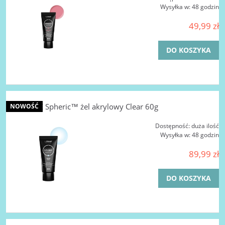
Wysyłka w:
48 godzin
49,99 zł
DO KOSZYKA
LA FEMME Spheric™ żel akrylowy Clear 60g
NOWOŚĆ
Dostępność:
duża ilość
Wysyłka w:
48 godzin
89,99 zł
DO KOSZYKA