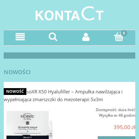
NOWOŚCI
NOREL MesoXR X50 Hyalufiller – Ampułka nawilżająca i
NOWOŚĆ
wypełniająca zmarszczki do mezoterapii 5x3m
Dostępność:
duża ilość
Wysyłka w:
48 godzin
395,00 zł