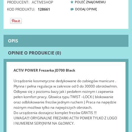
PRODUCENT:
ACTIVESHOP
POLEĆ ZNAJOMEMU
KOD PRODUKTU:
128661
DODAJ OPINIĘ
OPIS
OPINIE O PRODUKCIE (0)
ACTIV POWER Frezarka JD700 Black
Urządzenie kosmetyczne dedykowane do zabiegów manicure .
Płynna i pełna regulacja w zakresie od 0 do 30000 obrotów/min.
Odbywa się z poziomu bazy jak i pedałem nożnym i zapewnia
pełen komfort pracy. Głowica typu TWIST –LOCK ( blokowanie
oraz odblokowanie frezów jednym ruchem ) Praca na napędzie
nożnym możliwa tylko na najwyższych obrotach.
Do urządzenia dostajesz komplet frezów GRATIS !!!
UWAGA!!! ORYGINALNE FREZARKI ACTIV POWER TYLKO Z LOGO
I NUMEREM SERYJNYM NA GŁOWICY.