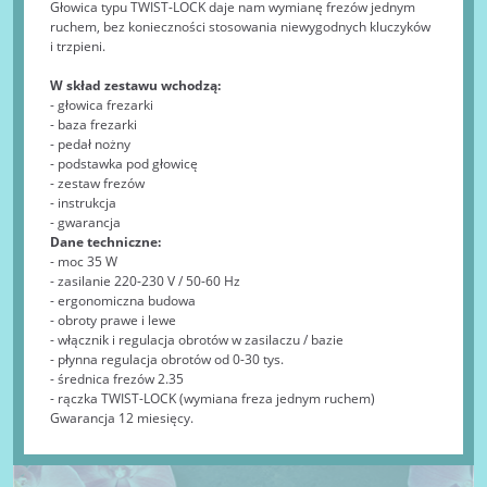
Głowica typu TWIST-LOCK daje nam wymianę frezów jednym
ruchem, bez konieczności stosowania niewygodnych kluczyków
i trzpieni.
W skład zestawu wchodzą:
- głowica frezarki
- baza frezarki
- pedał nożny
- podstawka pod głowicę
- zestaw frezów
- instrukcja
- gwarancja
Dane techniczne:
- moc 35 W
- zasilanie 220-230 V / 50-60 Hz
- ergonomiczna budowa
- obroty prawe i lewe
- włącznik i regulacja obrotów w zasilaczu / bazie
- płynna regulacja obrotów od 0-30 tys.
- średnica frezów 2.35
- rączka TWIST-LOCK (wymiana freza jednym ruchem)
Gwarancja 12 miesięcy.